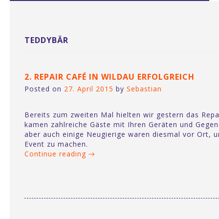
Repair Cafe Wildau
Mitmachen!
TEDDYBÄR
Kontakt
2. REPAIR CAFÉ IN WILDAU ERFOLGREICH
Nächste Termine
Posted on
27. April 2015
by
Sebastian
Für Reparatur-Fans
Bereits zum zweiten Mal hielten wir gestern das Repa
kamen zahlreiche Gäste mit Ihren Geräten und Gegen
Instagram
aber auch einige Neugierige waren diesmal vor Ort, 
Event zu machen.
Continue reading
→
Datenschutz & Impressum